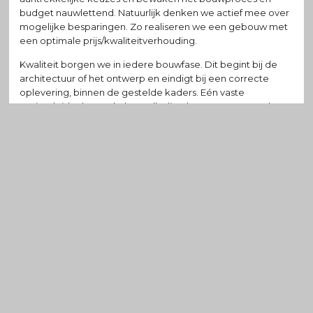
budget nauwlettend. Natuurlijk denken we actief mee over
mogelijke besparingen. Zo realiseren we een gebouw met
een optimale prijs/kwaliteitverhouding.
Kwaliteit borgen we in iedere bouwfase. Dit begint bij de
architectuur of het ontwerp en eindigt bij een correcte
oplevering, binnen de gestelde kaders. Eén vaste
projectleider bewaakt het volledige bouwproces. Verder
maken we gebruik van BIM (Bouw Informatie Modellering).
Dit stelt ons in staat tot optimale oplossingen te komen en
bouwfouten te voorkomen. Deze aanpak resulteert in een
gebouw dat naadloos aansluit bij uw bedrijfsactiviteiten en
de gewenste uitstraling.
In de relatie met onze opdrachtgevers focussen we
nadrukkelijk op ontzorgen. Dit doen we nuchter en
doelgericht. Onzekerheden nemen we weg.
Onduidelijkheden verklaren we. Aan de hand van een
duidelijk stappenplan stroomlijnen we het bouwproject en
realiseren we een korte doorlooptijd.
We zijn ons ervan bewust dat de kwaliteit van onze
dienstverlening gelijk oploopt met de kwaliteit van onze