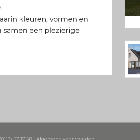
.
aarin kleuren, vormen en
n samen een plezierige
(0113) 57 17 58
|
Algemene voorwaarden